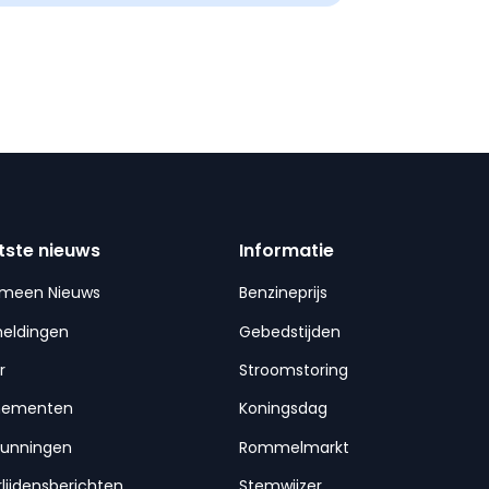
tste nieuws
Informatie
emeen Nieuws
Benzineprijs
meldingen
Gebedstijden
r
Stroomstoring
nementen
Koningsdag
gunningen
Rommelmarkt
lijdensberichten
Stemwijzer