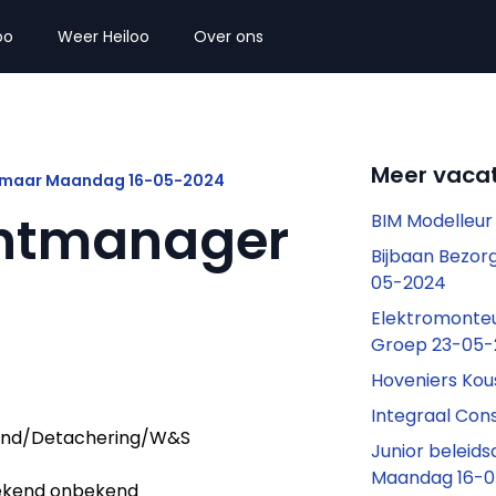
oo
Weer Heiloo
Over ons
Meer vacat
kmaar Maandag 16-05-2024
ntmanager
BIM Modelleu
Bijbaan Bezor
05-2024
Elektromonte
Groep 23-05-
Hoveniers Kou
Integraal Co
end/Detachering/W&S
Junior beleid
Maandag 16-
kend onbekend