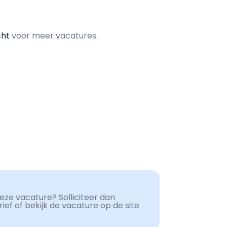
cht
voor meer vacatures.
ze vacature? Solliciteer dan
ef of bekijk de vacature op de site