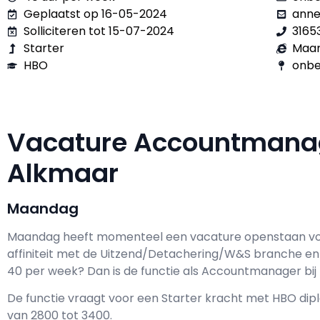
Geplaatst op 16-05-2024
anne
Solliciteren tot 15-07-2024
3165
Starter
Maa
HBO
onbe
Vacature Accountmana
Alkmaar
Maandag
Maandag h
eeft momenteel een vacature openstaan v
affiniteit met de Uitzend/Detachering/W&S branche en 
40 per week? Dan is de functie als
Accountmanager bij 
De functie vraagt voor een
Starter kracht met
HBO
dipl
van
2800
tot
3400.