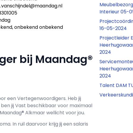
Meubelbezorger
.vanschijndel@maandag.nl
Interieur 05-
3301005
ndag
Projectcoördi
kend, onbekend onbekend
16-05-2024
Projectleider
Heerhugowaar
2024
ger bij Maandag®
Servicemonteu
Heerhugowaar
2024
Talent DAM T
Verkeerskund
oor een
Vertegenwoordigers
. Heb jij
ben jij
Vast
beschikbaar voor maximaal
Maandag® Alkmaar wellicht voor jou.
oma. In ruil daarvoor krijg jij een salaris