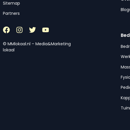
Sitemap
Blog
Partners
Bed
© MMlokaal.nl – Media&Marketing
Bedr
lokaal
Werk
Mas
Fysi
Pedi
Kap
Tui