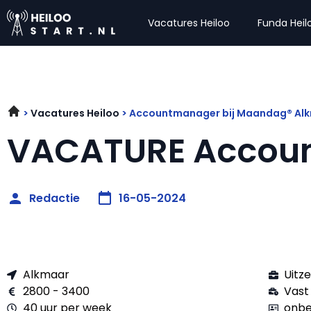
Vacatures Heiloo
Funda Heil
Vacatures Heiloo
Accountmanager bij Maandag® Al
VACATURE Accou
Redactie
16-05-2024
Alkmaar
Uitz
2800 - 3400
Vast
40 uur per week
onbe