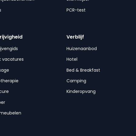
s
PCR-test
rijvigheid
Verblijf
ijvengids
Huizenaanbod
 vacatures
Hotel
sage
Bed & Breakfast
otherapie
Camping
cure
Kinderopvang
per
nmeubelen