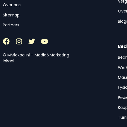
Ver
Over ons
Over
Sitemap
Blog
Partners
Bed
© MMlokaal.nl – Media&Marketing
Bedr
lokaal
Werk
Mas
Fysi
Pedi
Kap
Tui