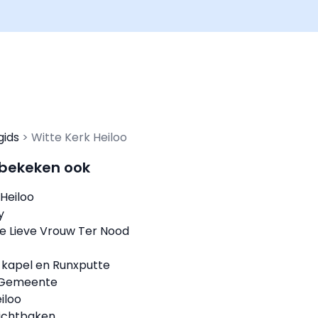
gids
Witte Kerk Heiloo
 bekeken ook
 Heiloo
y
e Lieve Vrouw Ter Nood
.
kapel en Runxputte
 Gemeente
iloo
Lichtbaken