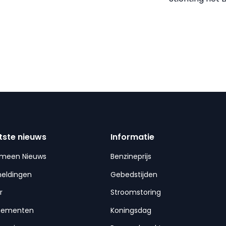
tste nieuws
Informatie
emeen Nieuws
Benzineprijs
meldingen
Gebedstijden
r
Stroomstoring
nementen
Koningsdag