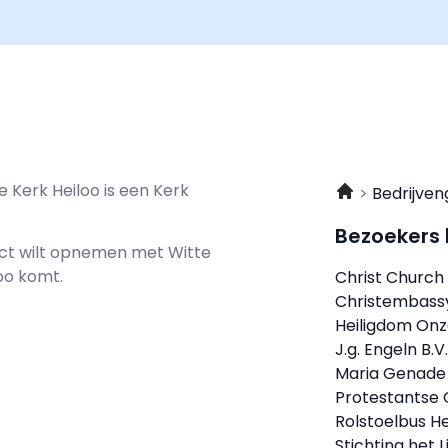
e Kerk Heiloo is een Kerk
Bedrijven
Bezoekers
tact wilt opnemen met
Witte
loo komt.
Christ Church
Christembass
Heiligdom Onz
J.g. Engeln B.V
Maria Genade 
Protestantse
Rolstoelbus He
Stichting het 