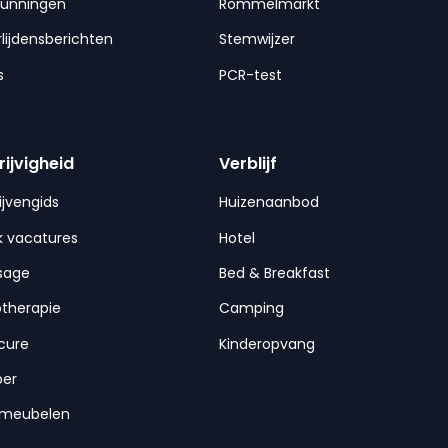
gunningen
Rommelmarkt
lijdensberichten
Stemwijzer
s
PCR-test
rijvigheid
Verblijf
ijvengids
Huizenaanbod
 vacatures
Hotel
sage
Bed & Breakfast
otherapie
Camping
cure
Kinderopvang
per
nmeubelen