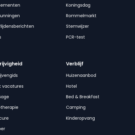
nementen
Koningsdag
gunningen
Rommelmarkt
lijdensberichten
Stemwijzer
s
PCR-test
rijvigheid
Verblijf
ijvengids
Huizenaanbod
 vacatures
Hotel
sage
Bed & Breakfast
otherapie
Camping
cure
Kinderopvang
per