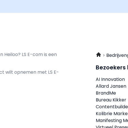
n Heiloo? LS E-com is een
Bedrijven
Bezoekers
tact wilt opnemen met
LS E-
AI Innovation
Allard Jansen
BrandMe
Bureau Kikker
Contentbuilde
Kolibrie Marke
Manifesting M
Virtueel Pres