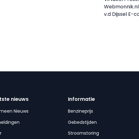
Webmonnik.nl
v.d Dijssel E
tste nieuws
Informatie
emeen Nieuws
Benzineprijs
meldingen
Gebedstijden
r
Stroomstoring