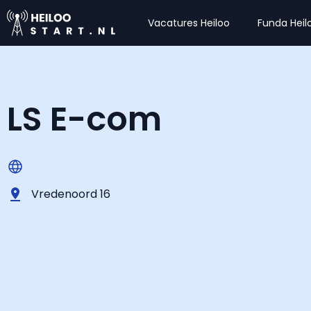
Vacatures Heiloo
Funda Heil
LS E-com
Vredenoord 16