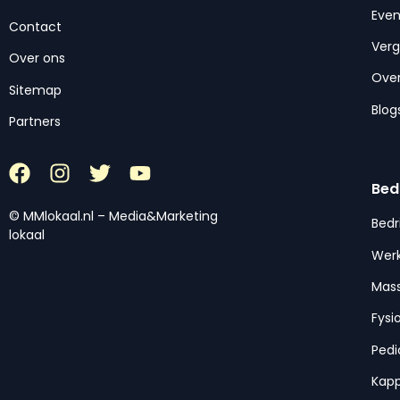
Eve
Contact
Ver
Over ons
Over
Sitemap
Blog
Partners
Bed
© MMlokaal.nl – Media&Marketing
Bedr
lokaal
Werk
Mas
Fysi
Pedi
Kap