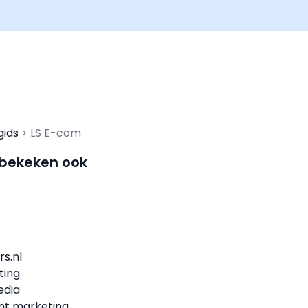
gids
LS E-com
 bekeken ook
rs.nl
ting
edia
ent marketing