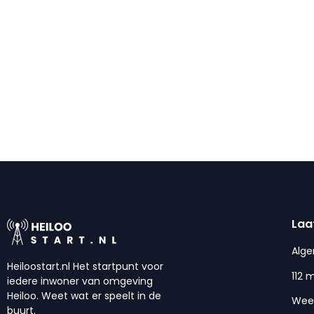
Laa
Alg
Heiloostart.nl Het startpunt voor
112 
iedere inwoner van omgeving
Heiloo. Weet wat er speelt in de
Wee
buurt.