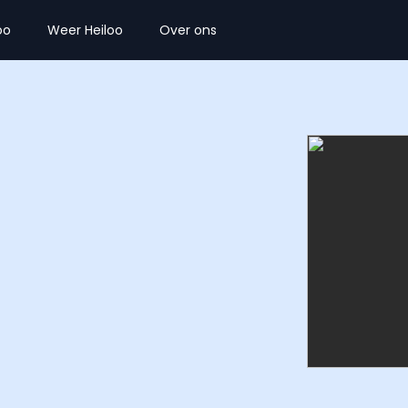
oo
Weer Heiloo
Over ons